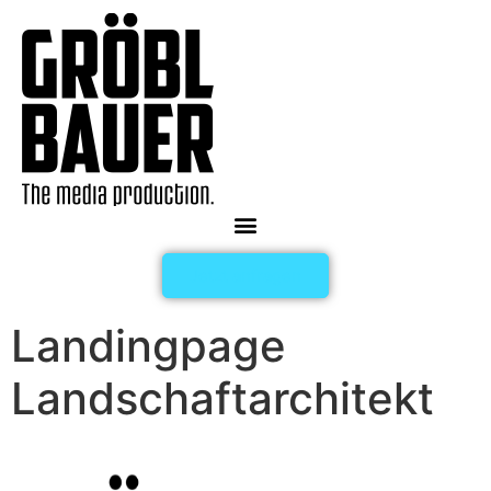
Inhalt
springen
Jetzt anfragen
Landingpage
Landschaftarchitekt