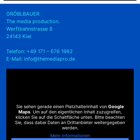
GRÖBLBAUER
The media production.
Werftbahnstrasse 8
24143 Kiel
Telefon:
+49 171 – 676 1982
E-Mail:
info@themediapro.de
Sie sehen gerade einen Platzhalterinhalt von
Google
Maps
. Um auf den eigentlichen Inhalt zuzugreifen,
klicken Sie auf die Schaltfläche unten. Bitte beachten
Sie, dass dabei Daten an Drittanbieter weitergegeben
werden.
Mehr Informationen