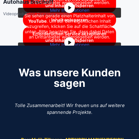
Autohaus Bischoff
an Drittanbieter weitergegeben werden.
und Inhalte entsperren
Mehr Informationen
Videoproduktion Gewerbewochen
Sie sehen gerade einen Platzhalterinhalt von
Inhalt entsperren
YouTube
. Um auf den eigentlichen Inhalt
zuzugreifen, klicken Sie auf die Schaltfläche
unten. Bitte beachten Sie, dass dabei Daten
Erforderlichen Service akzeptieren
an Drittanbieter weitergegeben werden.
und Inhalte entsperren
Mehr Informationen
Inhalt entsperren
Erforderlichen Service akzeptieren
Was unsere Kunden
und Inhalte entsperren
sagen
Tolle Zusammenarbeit! Wir freuen uns auf weitere
spannende Projekte.