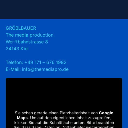
GRÖBLBAUER
The media production.
Werftbahnstrasse 8
24143 Kiel
Telefon:
+49 171 – 676 1982
E-Mail:
info@themediapro.de
Sie sehen gerade einen Platzhalterinhalt von
Google
Maps
. Um auf den eigentlichen Inhalt zuzugreifen,
klicken Sie auf die Schaltfläche unten. Bitte beachten
Sie, dass dabei Daten an Drittanbieter weitergegeben