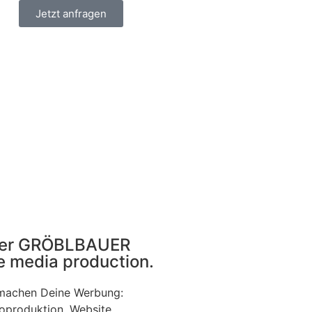
Jetzt anfragen
er GRÖBLBAUER
e media production.
machen Deine Werbung:
oproduktion, Website,