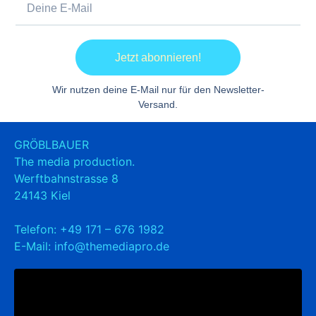
Jetzt abonnieren!
Wir nutzen deine E-Mail nur für den Newsletter-
Versand.
GRÖBLBAUER
The media production.
Werftbahnstrasse 8
24143 Kiel
Telefon:
+49 171 – 676 1982
E-Mail:
info@themediapro.de